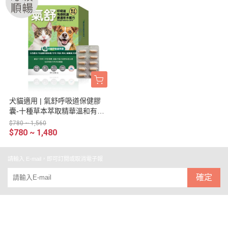
犬貓適用 | 氣舒呼吸道保健膠
囊-十種草本萃取精華溫和有感
照護 / 50粒裝(盒)
$780 ~ 1,560
$780 ~ 1,480
請輸入 E-mail，即可訂閱或取消電子報
確定
關於
全部商品