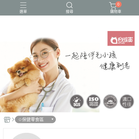
0
選單
搜尋
購物車
✩保健零食區